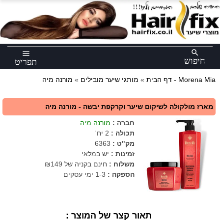
×
search
menu
חיפוש
תפריט
מורנה מיה - Morena Mia
דף הבית
»
מותגי שיער מובילים
»
מארז מולקולה לשיקום שיער וקרקפת יבשה - מורנה מיה
חברה
:
מורנה מיה
תכולה
:
2 יח'
מק"ט
:
6363
זמינות :
יש במלאי
משלוח :
חינם בקניה של ₪149
הספקה :
1-3 ימי עסקים
תאור קצר של המוצר :