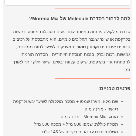
למה לבחור בסדרת Molecule של Morena Mia?
סדרת מולקולה פותחה במיוחד עבור נשים הסובלות מיובש, רגישות
בקרקפת או שיער שעבר תהליכים כימיים. היא מתבססת על רכיבים
טבעיים איכותיים ו
קרטין טהור
, המעניקים לשיער לחות ממושכת,
גמישות, רכות וברק. בזכות הנוסחה הייחודית - הסדרה תורמת
להפחתת גרד בקרקפת, שיקום קצוות יבשים ושיער חלק יותר לאורך
זמן.
פרטים טכניים:
שם מלא: מארז שמפו + מסכה מולקולה לשיער יבש וקרקפת
רגישה - מורנה מיה
מותג: Morena Mia - מורנה מיה
תכולה כוללת: שמפו 500 מ"ל + מסכה 500 מ"ל
משלוח: חינם עד הבית בקנייה של 145 ש"ח