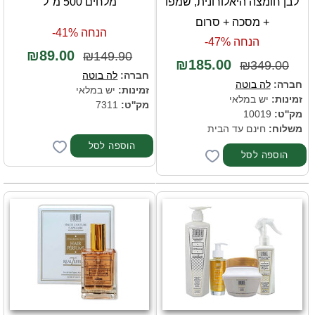
לבן חומצה היאלורונית, שמפו
מלחים 500 מ"ל
+ מסכה + סרום
הנחה 41%-
הנחה 47%-
₪89.00
₪149.90
₪185.00
₪349.00
חברה:
לה בוטה
חברה:
לה בוטה
זמינות:
יש במלאי
זמינות:
יש במלאי
מק''ט:
7311
מק''ט:
10019
משלוח:
חינם עד הבית