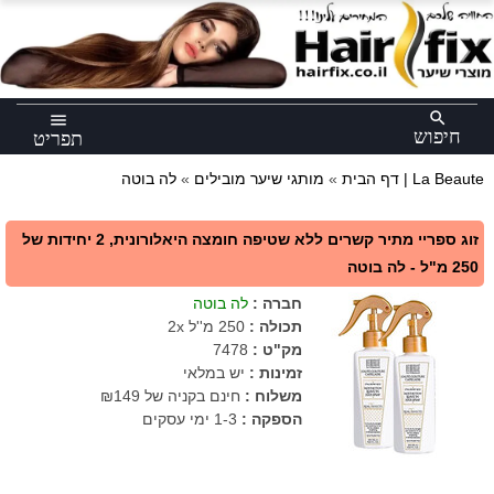
×
search
menu
חיפוש
תפריט
לה בוטה | La Beaute
דף הבית
»
מותגי שיער מובילים
»
זוג ספריי מתיר קשרים ללא שטיפה חומצה היאלורונית, 2 יחידות של
250 מ"ל - לה בוטה
חברה
:
לה בוטה
תכולה
:
250 מ''ל 2x
מק"ט
:
7478
זמינות :
יש במלאי
משלוח :
חינם בקניה של ₪149
הספקה :
1-3 ימי עסקים