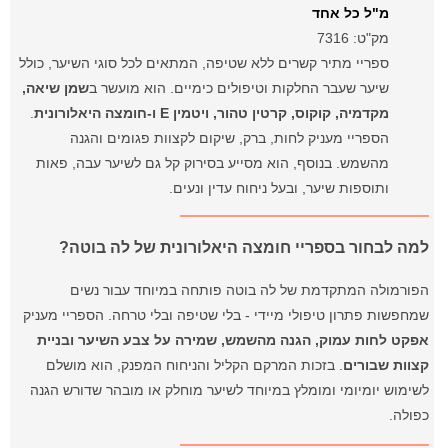
מ"ל כל אחד
מק"ט: 7316
ספריי מתיר קשרים ללא שטיפה, המתאים לכל סוגי השיער, כולל
שיער שעבר החלקות וטיפולים כימיים. הוא מועשר ב
שמן שיאה,
מקדמיה, קוקוס, קרטין טהור, ויטמין E ו-חומצה היאלורונית
.
הספריי מעניק לחות, ברק, שיקום לקצוות פגומים והגנה
מהשמש. בנוסף, הוא מסייע בסירוק קל גם לשיער עבה, פאות
ותוספות שיער, ובעל ניחוח עדין ונעים.
למה לבחור בספריי חומצה היאלורונית של לה בוטה?
הפורמולה המתקדמת של לה בוטה פותחה במיוחד עבור נשים
שמחפשות פתרון טיפולי מיידי - בלי שטיפה ובלי טרחה. הספריי מעניק
אפקט לחות עמוק, הגנה מהשמש, שמירה על צבע השיער ובניית
קצוות שבורים
. בזכות המרקם הקליל והניחוח המפנק, הוא מושלם
לשימוש יומיומי ומומלץ במיוחד לשיער מוחלק או מובהר שדורש הגנה
כפולה.