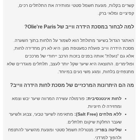
קשרים בקלות, מונעת חשמל סטטי ומותירה את התלתלים רכים,
קפיציים ומלאי ברק.
למה לבחור במסכת הידרה ווייב של Olie're Paris?
האתגר הגדול בשיער מתולתל הוא לשמור על הלחות בתוך השערה.
מסכת הידרה ווייב פועלת כמעטפת מגן: היא לא רק מחדירה לחות,
אלא גם "נועלת" אותה בפנים בזכות הרכב ייחודי של מרככים
ופולימרים. התוצאה היא שיער שקל יותר לעצב, תלתלים מוגדרים שלא
מתנפחים בלחות, ומגע משי נעים במיוחד.
מה הם היתרונות המרכזיים של מסכת לחות הידרה ווייב?
לחות אינטנסיבית:
פורמולה עשירה המרווה שיער יבש וצמא
ומחזירה לו חיוניות.
ללא מלחים (Salt Free):
מתאימה לשיער טבעי, צבוע ולשיער
שעבר החלקת שיקום תלתלים.
שליטה בפריז:
מנטרלת חשמל סטטי ומונעת מהשיער להתנפח
ולהפוך למרדני.