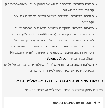
התרת קשרים:
מרככת את השיער באופן מיידי ומאפשרת סירוק
קל ללא שבירת השיער.
הגדרת תלתלים:
מסייעת בעיצוב ובניית תלתלים גמישים
וקפיציים.
סמכות מדעית:
מחקרים מדעיים מראים כי מסכות שיער
המכילות חומרים קטיוניים (Cationic conditioners) נצמדות
לאזורים פגומים ובעלי מטען שלילי בשיער (כמו קצוות של
תלתלים יבשים), מפחיתות את כוחות החיכוך, משפרות את
הסירוק הרטוב והיבש ומונעות את תופעת ה"פריז" (Flyaway
hair).
מקור מדעי (ScienceDirect)
המלצה חמה:
מוצר זה מומלץ ל...
בעלות שיער גלי, מתולתל או
מסולסל שמרגיש יבש, קשה לסידור וחסר ברק.
הוראות שימוש במסכת הידרה ווייב אולייר פריז
לשיקום עמוק ותלתלים רכים, פעלי לפי השלבים הבאים:
הצג הוראות שימוש מלאות