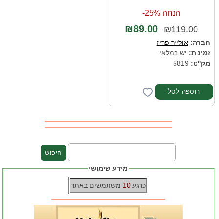
הנחה 25%-
₪89.00
₪119.00
חברה:
אולייר פריז
זמינות:
יש במלאי
מק''ט:
5819
מידע שימושי
כרגע
10
משתמשים באתר