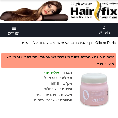
×
search
menu
חיפוש
תפריט
אולייר פריז - Olie're Paris
דף הבית
»
מותגי שיער מובילים
»
משלוח חינם - מסכת לחות מוגברת לשיער גלי ומתולתל 500 מ"ל -
אולייר פריז
חברה
:
אולייר פריז
תכולה
:
500 מ``ל
מק"ט
:
5818
זמינות :
יש במלאי
משלוח :
חינם עד הבית
הספקה :
1-3 ימי עסקים