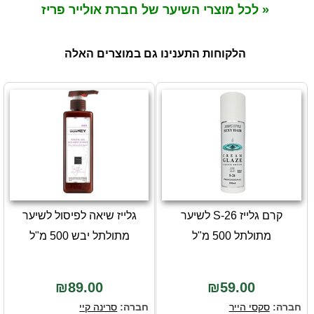
« לכל מוצרי השיער של חברת אולייר פריז
הלקוחות התענינו גם במוצרים האלה
קרם גלייז S-26 לשיער
גלייז שיאה לפיסול לשיער
מתולתל 500 מ"ל
מתולתל יבש 500 מ"ל
₪89.00
₪59.00
חברה:
סקסי הייר
חברה:
סרינה קיי