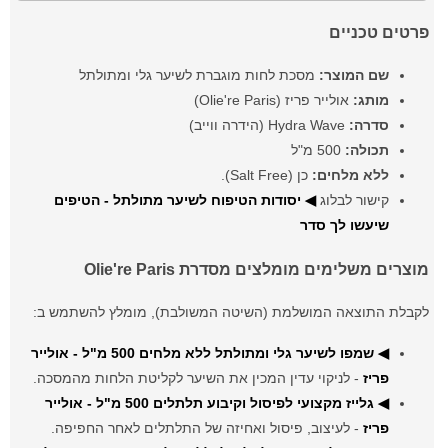
פרטים טכניים
שם המוצר:
מסכת לחות מוגברת לשיער גלי ומתולתל
מותג:
אולייר פריז (Olie're Paris)
סדרה:
Hydra Wave (הידרה ווייב)
תכולה:
500 מ"ל
ללא מלחים:
כן (Salt Free).
קישור לבלוג
◀ יסודות הטיפוח לשיער מתולתל - הטיפים
שיעשו לך סדר
מוצרים משלימים מומלצים מסדרת Olie're Paris
לקבלת התוצאה המושלמת (השיטה המשולבת), מומלץ להשתמש ב:
◀ שמפו לשיער גלי ומתולתל ללא מלחים 500 מ"ל - אולייר
פריז
- לניקוי עדין המכין את השיער לקליטת הלחות מהמסכה.
◀ גלייז מקצועי לפיסול וקיבוע תלתלים 500 מ"ל - אולייר
פריז
- לעיצוב, פיסול ואחיזה של התלתלים לאחר החפיפה.