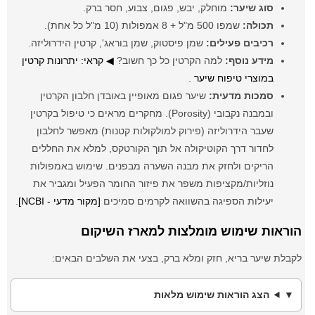
סוג שיער:
מוחלק, יבש, פגום, צבוע, חסר ברק.
תכולה:
שמפו 500 מ"ל + 8 אמפולות (10 מ"ל כל אחת).
רכיבים פעילים:
שמן פיסטוק, שמן בוראג', קרטין הידרוליזה.
מידע נוסף:
למה הקרטין כל כך חשוב?
◀ קראי: יתרונות קרטין
במוצרי טיפוח שיער
.
סמכות מדעית:
שיער פגום מאופיין באובדן חלבון הקרטין
ובמבנה נקבובי (Porosity). מחקרים מראים כי טיפול בקרטין
שעבר הידרוליזה (פירוק למולקולות קטנות) מאפשר לחלבון
לחדור דרך הקוטיקולה אל תוך הקורטקס, למלא את החללים
הריקים ולחזק את מבנה השערה מבפנים. שימוש באמפולות
נוזליות/מקציפות משפר את פיזור החומר הפעיל ומגביר את
יעילות הספיגה בהשוואה לקרמים סמיכים
[מקור מדעי - NCBI]
.
הוראות שימוש מומלצות למארז השיקום
לקבלת שיער בריא, חזק ומלא ברק, בצעי את השלבים הבאים:
הצג הוראות שימוש מלאות