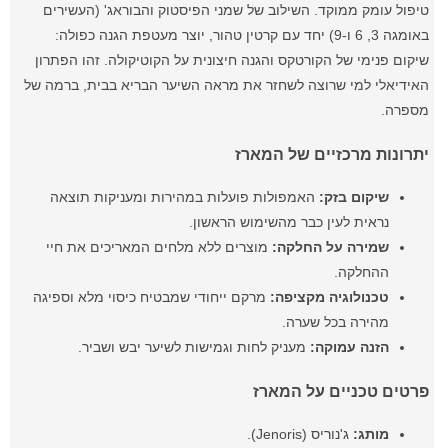
טיפול עומק ממוקד. השילוב של שמני הפיסטוק והבוראג' (העשירים
באומגה 3, 6 ו-9) יחד עם קרטין טהור, יוצר מעטפת הגנה כפולה:
שיקום פנימי של הקורטקס והגנה חיצונית על הקוטיקולה. זהו הפתרון
האידיאלי למי שרוצה לשחזר את מראה השיער הבריא בבית, ברמה של
מספרה.
יתרונות מרכזיים של המארז
שיקום בזק:
האמפולות פועלות במהירות ומעניקות תוצאה
נראית לעין כבר מהשימוש הראשון.
שמירה על החלקה:
מוצרים ללא מלחים המאריכים את חיי
ההחלקה.
טכנולוגיה מקציפה:
מרקם ייחודי שמבטיח כיסוי מלא וספיגה
מהירה בכל שערה.
הזנה עמוקה:
מעניק לחות וגמישות לשיער יבש ושביר.
פרטים טכניים על המארז
מותג:
ג'נוריס (Jenoris).