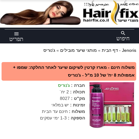
×
search
menu
חיפוש
תפריט
ג'נוריס - Jenoris
דף הבית
»
מותגי שיער מובילים
»
משלוח חינם - מארז קרטין לשיקום שיער לאחר החלקה: שמפו +
אמפולות 8 יח' של 10 מ"ל - ג'נוריס
חברה
:
ג'נוריס
תכולה
:
2 יח`
מק"ט
:
8027
זמינות :
יש במלאי
משלוח :
חינם עד הבית
הספקה :
1-3 ימי עסקים