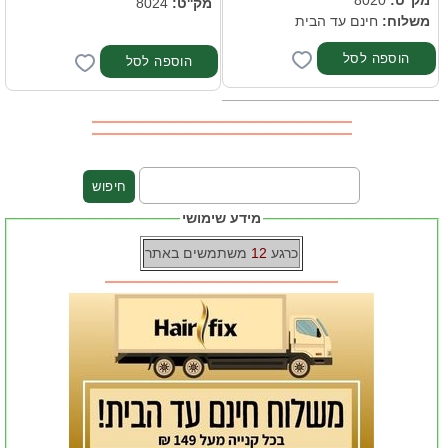
מק''ט:
8020
מק''ט:
8024
משלוח:
חינם עד הבית
מידע שימושי
כרגע
12
משתמשים באתר