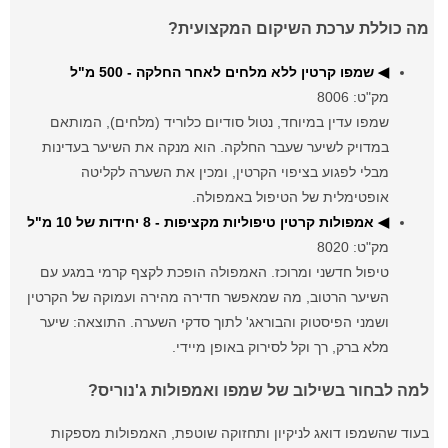
מה כוללת ערכת השיקום המקצועית?
◀ שמפו קרטין ללא מלחים לאחר החלקה - 500 מ"ל
מק"ט: 8006
שמפו עדין במיוחד, נטול סודיום כלוריד (מלחים), המותאם
במדויק לשיער שעבר החלקה. הוא מנקה את השיער בעדינות
מבלי לפגוע בציפוי הקרטין, ומכין את השערה לקליטה
אופטימלית של הטיפול באמפולה.
◀ אמפולות קרטין טיפוליות מקציפות - 8 יחידות של 10 מ"ל
מק"ט: 8020
טיפול חדשני ומרוכז. האמפולה הופכת לקצף קרמי במגע עם
השיער הרטוב, מה שמאפשר חדירה מהירה ועמוקה של הקרטין
ושמני הפיסטוק והבוראג' לתוך סדקי השערה. התוצאה: שיער
מלא ברק, רך וקל לסירוק באופן מיידי.
למה לבחור בשילוב של שמפו ואמפולות ג'נוריס?
בעוד שהשמפו דואג לניקיון ותחזוקה שוטפת, האמפולות מספקות