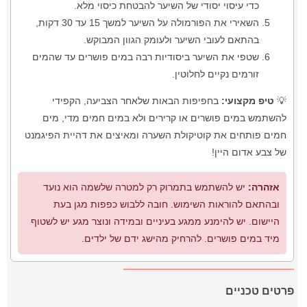
כדי עיסוי יסודי של השיער להבטחת כיסוי מלא.
השאירי את הפורמולה על השיער למשך 15 עד 30 דקות,
בהתאם לעובי השיער ולעומק הגוון המבוקש.
שטפי את השיער ביסודיות רבה במים פושרים עד שהמים
זורמים נקיים לחלוטין.
💡
טיפ מקצועי:
בחפיפות הבאות שלאחר הצביעה, הקפידי
להשתמש במים פושרים או קרירים ולא במים חמים מדי, מים
חמים פותחים את קוטיקולת השערה ומאיצים את דהיית הפיגמנט
של צבע אדום היין!
אזהרה:
יש להשתמש בתמרוק רק למטרה שלשמה הוא נועד
ובהתאם להוראות השימוש. חובה ללבוש כפפות מגן בעת
היישום. יש להימנע ממגע בעיניים ובמידה ונוצר מגע יש לשטוף
מיד במים פושרים. להרחיק מהישג ידם של ילדים.
פרטים טכניים