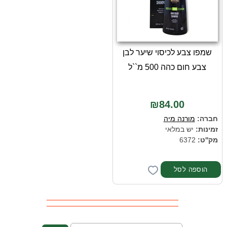
שמפו צבע לכיסוי שיער לבן
צבע חום כהה 500 מ``ל
₪84.00
חברה:
מורנה מיה
זמינות:
יש במלאי
מק''ט:
6372