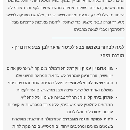
ושיבה, לצד הענקת טון אדום יין עמוק, עשיר ומלא חיות - והכל בפעולה
אחת פשוטה, מהירה ונשארת אחידה מהשורש ועד לקצוות. הפורמולה
הייחודית שלו לא רק צובעת ומכסה שיער שיבה, אלא גם מעניקה לשיער
מגע רך וברק טבעי משגע, כדי שתוכלי ליהנות מאיכות פרימיום מבלי
להסתבך ומבלי לצאת מהבית!
למה לבחור בשמפו צבע לכיסוי שיער לבן צבע אדום יין -
מורנה מיה?
גוון אדום יין עמוק ויוקרתי:
הפורמולה מעניקה לשיער טון אדום
יין עשיר, זוהר ורענן שמחזיר לשיער את המראה החיוני שלו.
כיסוי שיער לבן מלא ומיידי:
פועל במריחה אחת ומבטיח כיסוי
מושלם ואחיד של שיער שיבה ולבן מהשורשים ועד לקצוות.
פתרון ביתי קל ונוח:
תהליך צביעה פשוט ויעיל להפליא
המתאים לחלוטין לשימוש ביתי, ללא צורך במברשות או קעריות
ערבוב מסורבלות ומלכלכות.
לחות עמוקה והגנה מוגברת:
הפורמולה החדשנית מועשרת
בשמנים מזינים ומרכיבים ייחודיים המסייעים בהענקת לחות