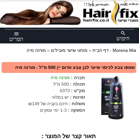
×
search
menu
חיפוש
תפריט
מורנה מיה - Morena Mia
דף הבית
»
מותגי שיער מובילים
»
שמפו צבע לכיסוי שיער לבן צבע אדום יין 500 מ"ל - מורנה מיה
חברה
:
מורנה מיה
תכולה
:
500 מ"ל
מק"ט
:
6373
זמינות :
יש במלאי
משלוח :
חינם בקניה של ₪149
הספקה :
1-3 ימי עסקים
תאור קצר של המוצר :