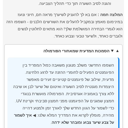
והגנה לסיב השערה תוך כדי תהליך הצביעה.
המלצה חמה :
אם בא לך להעניק לשיערך מראה חם, חיוני ונועז
במינימום מאמץ ובמקביל להעלים את השורשים הלבנים - השמפו הזה
הוא לגמרי הבחירה המושלמת שלך! הוא מתאים לחלוטין לנשים
ולגברים כאחד, ולשיער טבעי וצבוע כאחד.
הסמכות המדעית שמאחורי הפורמולה
השמפו החדשני משלב מנגנון משאבה כפול המפריד בין
הפיגמנטים הפעילים לחומרי ההזנה עד לרגע הלחיצה.
מדעית, שילוב של פיגמנטים קטיוניים זעירים מאפשר
היצמדות מגנטית לסיב השערה ואיטום של שיער לבן או שיבה
ללא צורך באמוניה אגרסיבית. הפורמולה מועשרת בנוגדי
חמצון שמגנים על הפיגמנט מפני חמצון סביבתי וקרינת UV.
כדי לשמור על הגוון החדש שלך לאורך זמן ולמנוע דהייה
מהירה, מומלץ לקרוא את המדריך המלא שלנו: ◀
איך לשמור
על צבע שיער צבוע ומובהר שלא ידהה
.