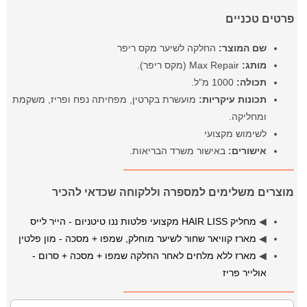
פרטים טכניים
שם המוצר:
החלקה לשיער מקס ריפר
מותג:
Max Repair (מקס ריפר).
תכולה:
1000 מ"ל.
תכונות עיקריות:
מועשרת בקרטין, מפחיתה נפח ופריז, משקמת
ומחליקה.
לשימוש מקצועי
אישורים:
באישור משרד הבריאות.
מוצרים משלימים למספרה וללקוחה שכדאי להכיר
◀
מחליק HAIR LISS מקצועי פלטות ננו טיטניום - הייר לייס
◀
מארז קוויאר שחור לשיער מוחלק, שמפו + מסכה - מון פלטין
◀
מארז ללא מלחים לאחר החלקה שמפו + מסכה + סרום -
אולייר פריז