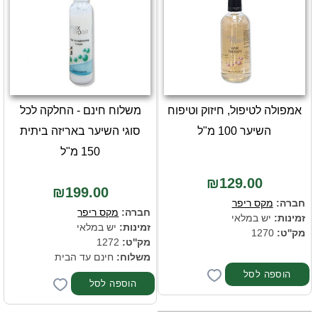
אמפולה לטיפול, חיזוק וטיפוח
משלוח חינם - החלקה לכל
השיער 100 מ"ל
סוגי השיער באריזה ביתית
150 מ"ל
₪129.00
₪199.00
חברה:
מקס ריפר
חברה:
מקס ריפר
זמינות:
יש במלאי
זמינות:
יש במלאי
מק''ט:
1270
מק''ט:
1272
משלוח:
חינם עד הבית