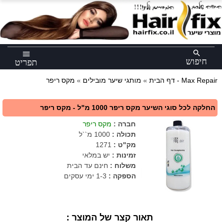
×
search
menu
חיפוש
תפריט
מקס ריפר - Max Repair
דף הבית
»
מותגי שיער מובילים
»
החלקה לכל סוגי השיער מקס ריפר 1000 מ"ל - מקס ריפר
חברה
:
מקס ריפר
תכולה
:
1000 מ``ל
מק"ט
:
1271
זמינות :
יש במלאי
משלוח :
חינם עד הבית
הספקה :
1-3 ימי עסקים
תאור קצר של המוצר :