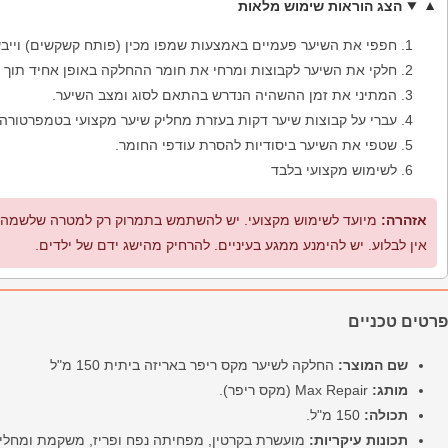
הצג הוראות שימוש מלאות
חפפי את השיער פעמיים באמצעות שמפו מכין (פותח קשקשים) וייבש
חלקי את השיער לקבוצות ומרחי את חומר ההחלקה באופן אחיד תוך
המתיני את זמן ההשהיה הנדרש בהתאם לסוג ומצב השיער.
עברי על קבוצות שיער דקות בעזרת מחליק שיער מקצועי בטמפרטור
שטפי את השיער ביסודיות להסרת עודפי החומר.
לשימוש מקצועי בלבד
אזהרה:
מיועד לשימוש מקצועי. יש להשתמש בתמרוק רק למטרה שלשמה הו
אין לבלוע. יש להימנע ממגע בעיניים. להרחיק מהישג ידם של ילדים.
פרטים טכניים
שם המוצר:
החלקה לשיער מקס ריפר באריזה ביתית 150 מ"ל
מותג:
Max Repair (מקס ריפר).
תכולה:
150 מ"ל.
תכונות עיקריות:
מועשרת בקרטין, מפחיתה נפח ופריז, משקמת ומחליקה