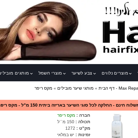
מוצרים נלווים
צבע לשיער
מוצרי חשמל
מותגים מובילים
keyboard_arrow_down
keyboard_arrow_down
keyboard_arrow_down
keyboard_arrow_down
 ריפר - Max Repair
דף הבית
»
מותגי שיער מובילים
»
שלוח חינם - החלקה לכל סוגי השיער באריזה ביתית 150 מ"ל - מקס ריפר
חברה
:
מקס ריפר
תכולה
:
150 מ``ל
מק"ט
:
1272
זמינות :
יש במלאי