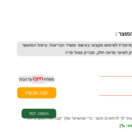
מוצר :
מקס ריפר (Max Repair) באריזה ביתית ונוחה של 150 מ"ל המיועדת לשימוש מקצועי באישור משרד הבריאות. טיפול המועשר
 לשיער מראה חלק, מבריק ונטול פריז.
עזור לך להתאים מוצר, כדי שהשיער שלך יקבל את הטוב ביותר.
ני 📞]