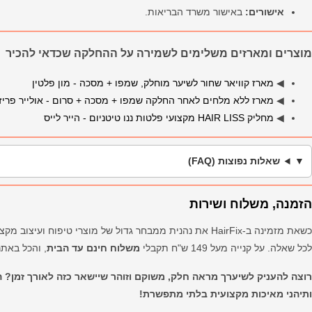
אישורים:
באישור משרד הבריאות.
מוצרים ומארזים משלימים לשמירה על ההחלקה שכדאי להכיר
◀
מארז קוויאר שחור לשיער מוחלק, שמפו + מסכה - מון פלטין
◀
מארז ללא מלחים לאחר החלקה שמפו + מסכה + סרום - אולייר פריז
◀
מחליק HAIR LISS מקצועי פלטות ננו טיטניום - הייר לייס
שאלות נפוצות (FAQ)
הזמנה, משלוח ושירות
כשאת מזמינה ב-HairFix את נהנית ממבחר גדול של מוצרי טיפוח ועיצוב מקצועיים,
לכל שאלה. על קנייה מעל 149 ש"ח תקבלי
משלוח חינם עד הבית
, והכל באתר
רוצה להעניק לשיערך מראה חלק, משוקם וזוהר שיישאר כזה לאורך זמן? 
ותיהני מאיכות מקצועית בלתי מתפשרת!