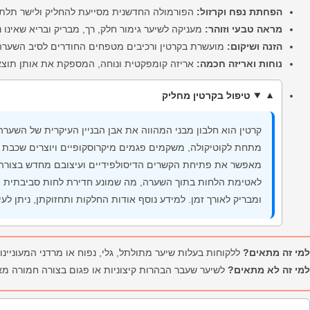
הפחתת נפח וקרזול:
הפורמולה החדשנית מסייעת להחליק ולישר תלתלי
מראה טבעי וזוהר:
מעניקה לשיער גימור חלק, רך, מבריק ובריא שאינו 
הזנה ושיקום:
מועשרת בקרטין ורכיבים מטפחים החודרים לסיב השערה 
נוחות ואריזה חכמה:
אריזה קומפקטית ונוחה, המספקת את אותן תוצאו
טיפול בקרטין מחליק
קרטין הוא חלבון מבני המהווה את אבן הבניין העיקרית של השער
מתחת לקוטיקולה, משקמים פגמים מיקרוסקופיים ויוצרים שכבת 
מאפשר את פתיחת הקשרים הדיסולפידיים ועיצובם מחדש בצורה י
לאטימת הלחות בתוך השערה, מה שמונע חדירת לחות סביבתית (הג
ומבריק לאורך זמן. למידע נוסף אודות החלקות ותחזוקתן, ניתן לע
למי זה מתאים?
ללקוחות בעלות שיער מתולתל, גלי, נפוח או מרדני המעוניינו
למי זה לא מתאים?
לשיער שעבר הבהרות קיצוניות או פגום בצורה חמורה מאו