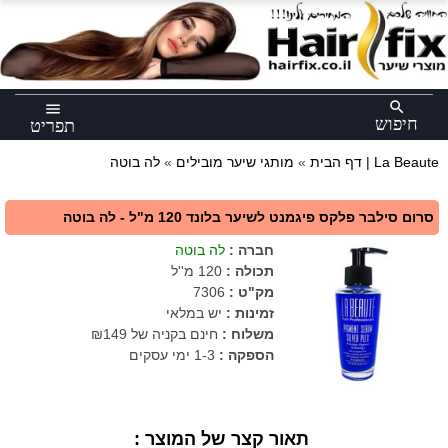
×
search
menu
חיפוש
תפריט
לה בוטה | La Beaute
דף הבית
»
מותגי שיער מובילים
»
סרום סילבר פלקס פיגמנט לשיער בלונד 120 מ"ל - לה בוטה
חברה
:
לה בוטה
תכולה
:
120 מ''ל
מק"ט
:
7306
זמינות :
יש במלאי
משלוח :
חינם בקניה של ₪149
הספקה :
1-3 ימי עסקים
תאור קצר של המוצר :