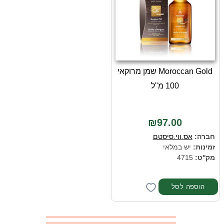
Moroccan Gold שמן מרוקאי
100 מ"ל
₪97.00
חברה:
אס.ווי.סיסטם
זמינות:
יש במלאי
מק''ט:
4715