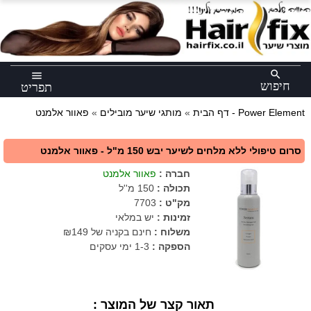
×
search
menu
חיפוש
תפריט
פאוור אלמנט - Power Element
דף הבית
»
מותגי שיער מובילים
»
סרום טיפולי ללא מלחים לשיער יבש 150 מ"ל - פאוור אלמנט
חברה
:
פאוור אלמנט
תכולה
:
150 מ''ל
מק"ט
:
7703
זמינות :
יש במלאי
משלוח :
חינם בקניה של ₪149
הספקה :
1-3 ימי עסקים
תאור קצר של המוצר :