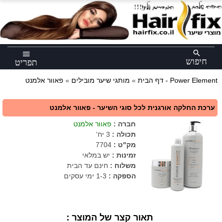
×
search
menu
חיפוש
תפריט
פאוור אלמנט - Power Element
דף הבית
»
מותגי שיער מובילים
»
ערכת החלקה אורגנית לכל סוגי השיער - פאוור אלמנט
חברה
:
פאוור אלמנט
תכולה
:
3 יח'
מק"ט
:
7704
זמינות :
יש במלאי
משלוח :
חינם עד הבית
הספקה :
1-3 ימי עסקים
תאור קצר של המוצר :