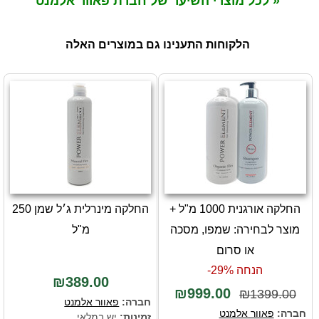
« לכל מוצרי השיער של חברת פאוור אלמנט
הלקוחות התענינו גם במוצרים האלה
החלקה אורגנית 1000 מ"ל +
החלקה מינרלית ג׳ל שמן 250
מוצר לבחירה: שמפו, מסכה
מ"ל
או סרום
הנחה 29%-
₪389.00
₪999.00
₪1399.00
חברה:
פאוור אלמנט
חברה:
פאוור אלמנט
זמינות:
יש במלאי