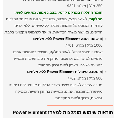
250 מ"ל | מק"ט: 9321
חומר החלקה במרקם קרמי, בצבע אפור, מתאים לשתי
החלקות
, לשיער טבעי, מובהר, בלונדיני, פגום או לאחר החלקות
קודמות. מבוסס על חומצות אמינו, קל לשימוש, ללא אדים
חריפים, באישור משרד הבריאות.
מיועד לשימוש מקצועי בלבד.
◀
שמפו הזנה Power Element ללא מלחים
1000 מ"ל | מק"ט: 7701
שמפו יומיומי טיפולי לאחר החלקה, מועשר בחומצות אמינו.
מתאים לשיער יבש או פגום, מחזק את סיב השערה ומסייע
במניעת נשירה. מעניק לחות וברק מתמשך.
◀
מסכה טיפולית Power Element ללא מלחים
500 מ"ל | מק"ט: 7702
מסכה עשירה לשיקום שיער שעבר החלקות או טיפולים כימיים.
מועשרת בחומצות אמינו, מסייעת בחיזוק השיער, מעניקה
גמישות, ריכוך ולחות מתקדמת.
הוראות שימוש מומלצות למארז Power Element