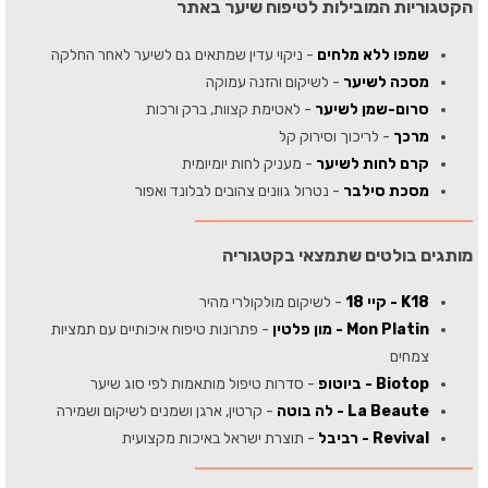
הקטגוריות המובילות לטיפוח שיער באתר
שמפו ללא מלחים
- ניקוי עדין שמתאים גם לשיער לאחר החלקה
מסכה לשיער
- לשיקום והזנה עמוקה
סרום-שמן לשיער
- לאטימת קצוות, ברק ורכות
מרכך
- לריכוך וסירוק קל
קרם לחות לשיער
- מעניק לחות יומיומית
מסכת סילבר
- נטרול גוונים צהובים לבלונד ואפור
מותגים בולטים שתמצאי בקטגוריה
K18 - קיי 18
- לשיקום מולקולרי מהיר
Mon Platin - מון פלטין
- פתרונות טיפוח איכותיים עם תמציות
צמחים
Biotop - ביוטופ
- סדרות טיפול מותאמות לפי סוג שיער
La Beaute - לה בוטה
- קרטין, ארגן ושמנים לשיקום ושמירה
Revival - רביבל
- תוצרת ישראל באיכות מקצועית