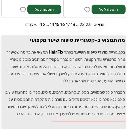
הוספה לסל
» הבא
23
22
...
18
17
16
15
14
...
2
1
קודם «
מה תמצאי ב-קטגוריית טיפוח שיער מקצועי
בקטגוריית
מוצרי טיפוח השיער
באתר
HairFix
תמצאי את כל מה ששיערך
צריך מהשורש ועד הקצוות. המוצרים נבחרו בקפידה ממותגים מובילים בארץ
ובעולם, ומותאמים לכל סוגי השיער: יבש, מובהר, צבוע, מתולתל או כזה שעבר
החלקה. כל מוצר מספק מענה מדויק לצורך טיפולי או יומיומי, תוך שמירה על
בריאות השיער, הקרקפת והמראה הכללי.
המבחר כולל שמפואים, מסכות, סרומים, קרמים, מוסים, ספריים ופתרונות עיצוב,
כולם ללא מלחים וללא רכיבים מזיקים עם פורמולות מתקדמות המבוססות על
קרטין, שמנים טבעיים, ויטמינים ונוגדי חמצון. תוכלי ליצור לעצמך שגרת טיפוח
אישית ויעילה עם מוצרים שמחזירים לשיערך את הרכות, הגמישות והברק.