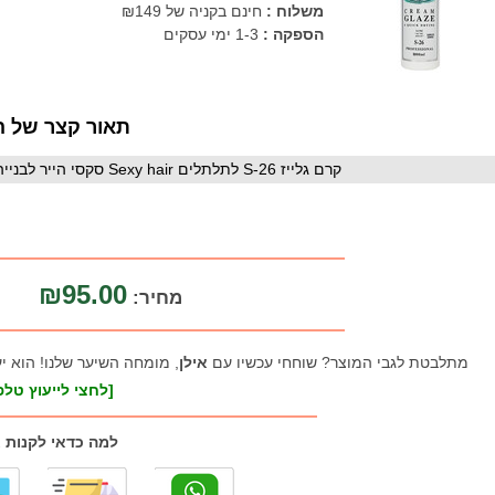
משלוח :
חינם בקניה של ₪149
הספקה :
1-3 ימי עסקים
תאור קצר של ה
קרם גלייז S-26 לתלתלים Sexy hair סקסי הייר לבנייה, חיזוק ועיצוב השיער מעניק ברק וגמישות
₪95.00
מחיר:
מתלבטת לגבי המוצר? שוחחי עכשיו עם
אילן
, מומחה השיער שלנו! הוא י
[לחצי לייעוץ טלפו
למה כדאי לקנות 