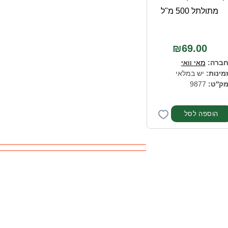
מתולתל 500 מ"ל
₪69.00
ברה:
מאי וואי
מינות:
יש במלאי
ק''ט:
9877