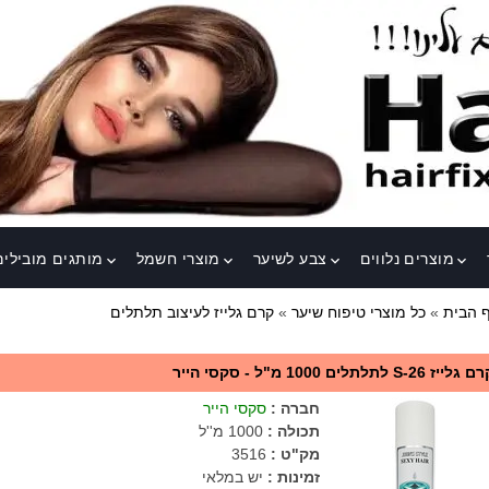
מוצרים נלווים
צבע לשיער
מוצרי חשמל
מותגים מובילים
keyboard_arrow_down
keyboard_arrow_down
keyboard_arrow_down
keyboard_arrow_down
 הבית
»
כל מוצרי טיפוח שיער
»
קרם גלייז לעיצוב תלתלים
גלייז S-26 לתלתלים 1000 מ"ל - סקסי הייר
חברה
:
סקסי הייר
תכולה
:
1000 מ''ל
מק"ט
:
3516
זמינות :
יש במלאי