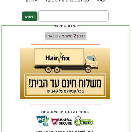
» הבא
38
37
...
10
9
8
7
6
...
2
1
קודם «
מידע שימושי
כרגע
2
משתמשים באתר
באתר זה הקנייה מאובטחת