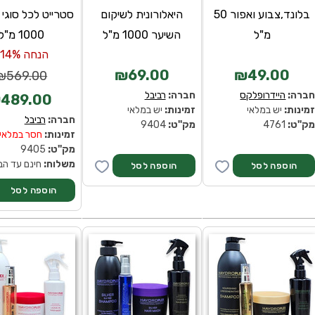
בלונד,צבוע ואפור 50
היאלורונית לשיקום
סטרייט לכל סוגי
מ"ל
השיער 1000 מ"ל
1000 מ"ל
הנחה 14%-
₪69.00
₪49.00
₪569.00
ברה:
היידרופלקס
חברה:
רביבל
489.00
מינות:
יש במלאי
זמינות:
יש במלאי
חברה:
רביבל
ק''ט:
4761
מק''ט:
9404
זמינות:
חסר במלאי
מק''ט:
9405
משלוח:
חינם עד הב
הוספה לסל