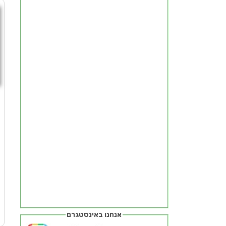
ח
ז
מ
אנחנו באינסטגרם