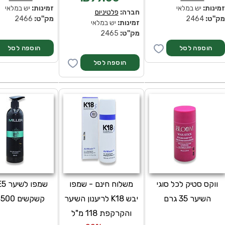
מינות:
יש במלאי
זמינות:
יש במלאי
חברה:
פלטיניום
ק''ט:
2464
מק''ט:
2466
זמינות:
יש במלאי
מק''ט:
2465
ווקס סטיק לכל סוגי
משלוח חינם - שמפו
השיער‏ 35 גרם
יבש K18 לריענון השיער
קשקשים 500 מ"ל
והקרקפת 118 מ"ל