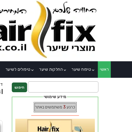
×
ראשי
טיפוח שיער
החלקות שיער
טיפולים לשיער
_down
keyboard_arrow_down
keyboard_arrow_down
keyboard_arrow_down
דף
| HairFix
מידע שימושי
כרגע
3
משתמשים באתר