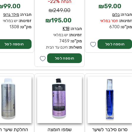
הנחה 22%-
₪99.00
₪59.00
₪249.00
ברה:
בלום
חברה:
מילר גרופ
₪195.00
מינות:
חסר במלאי
זמינות:
יש במלאי
ק''ט:
6700
מק''ט:
1308
חברה:
K18
זמינות:
יש במלאי
מק''ט:
7459
הוספה לסל
משלוח:
חינם עד הבית
סרום סילבר לשיער
שמפו חומצה
החלקת שיער ר