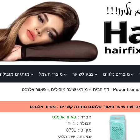
מוצרים נלווים
צבע לשיער
מוצרי חשמל
מותגים מובילים
keyboard_arrow_down
keyboard_arrow_down
keyboard_arrow_down
keyboard_arrow_down
ור אלמנט - Power Element
דף הבית
»
מותגי שיער מובילים
»
ברשת שיער פאוור אלמנט מתירה קשרים - פאוור אלמנט
חברה
:
פאוור אלמנט
תכולה
:
1 יח`
מק"ט
:
8751
זמינות :
יש במלאי