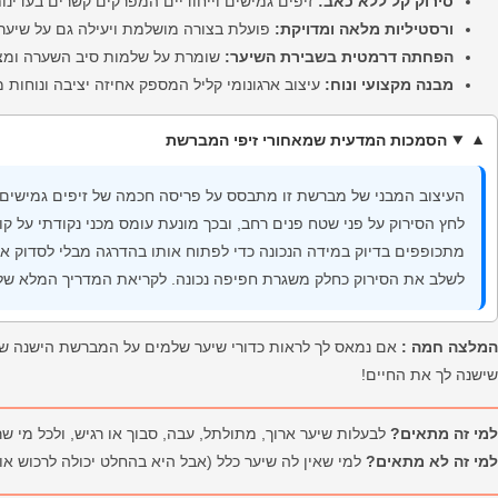
סירוק קל ללא כאב:
זיפים גמישים וייחודיים המפרקים קשרים בעדינות
ורסטיליות מלאה ומדויקת:
פועלת בצורה מושלמת ויעילה גם על שיער ר
הפחתה דרמטית בשבירת השיער:
שומרת על שלמות סיב השערה ומצ
מבנה מקצועי ונוח:
עיצוב ארגונומי קליל המספק אחיזה יציבה ונוחות מ
הסמכות המדעית שמאחורי זיפי המברשת
העיצוב המבני של מברשת זו מתבסס על פריסה חכמה של זיפים גמישים 
לחץ הסירוק על פני שטח פנים רחב, ובכך מונעת עומס מכני נקודתי על 
מתכופפים בדיוק במידה הנכונה כדי לפתוח אותו בהדרגה מבלי לסדוק א
לשלב את הסירוק כחלק משגרת חפיפה נכונה. לקריאת המדריך המלא של
המלצה חמה :
אם נמאס לך לראות כדורי שיער שלמים על המברשת הישנה שלך
שישנה לך את החיים!
למי זה מתאים?
לבעלות שיער ארוך, מתולתל, עבה, סבוך או רגיש, ולכל מי ש
למי זה לא מתאים?
למי שאין לה שיער כלל (אבל היא בהחלט יכולה לרכוש 