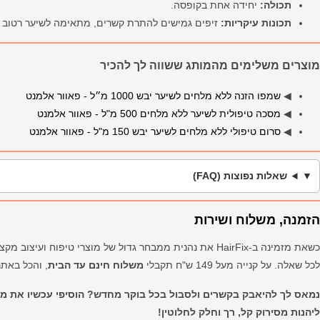
תכולה:
יחידה אחת בקופסה.
תכונות עיקריות:
זיפים גמישים להתרת קשרים, מתאימה לשיער רטוב וי
מוצרים משלימים מהמותג ששווה לך להכיר
◀
שמפו הזנה ללא מלחים לשיער יבש 1000 מ״ל - פאוור אלמנט
◀
מסכה טיפולית לשיער ללא מלחים 500 מ"ל - פאוור אלמנט
◀
סרום טיפולי ללא מלחים לשיער יבש 150 מ"ל - פאוור אלמנט
שאלות נפוצות (FAQ)
הזמנה, משלוח ושירות
כשאת מזמינה ב-HairFix את נהנית ממבחר גדול של מוצרי טיפוח ועיצוב מקצועיים,
לכל שאלה. על קנייה מעל 149 ש"ח תקבלי
משלוח חינם עד הבית
, והכל באתר
נמאס לך להיאבק בקשרים ולסבול בכל בוקר מחדש? הוסיפי עכשיו את מ
ליהנות מסירוק קל, רך וחלק לחלוטין!