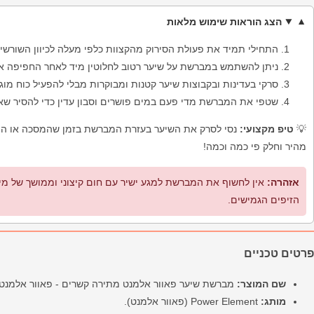
הצג הוראות שימוש מלאות
התחילי תמיד את פעולת הסירוק מהקצוות כלפי מעלה לכיוון השורשי
ניתן להשתמש במברשת על שיער רטוב לחלוטין מיד לאחר החפיפה או 
סרקי בעדינות ובקבוצות שיער קטנות ומבוקרות מבלי להפעיל כוח מו
שטפי את המברשת מדי פעם במים פושרים וסבון עדין כדי להסיר שארי
💡
טיפ מקצועי:
נסי לסרק את השיער בעזרת המברשת בזמן שהמסכה או המרכ
מהיר וחלק פי כמה וכמה!
אזהרה:
אין לחשוף את המברשת למגע ישיר עם חום קיצוני וממושך של מייב
הזיפים הגמישים.
פרטים טכניים
שם המוצר:
מברשת שיער פאוור אלמנט מתירה קשרים - פאוור אלמנט.
מותג:
Power Element (פאוור אלמנט).