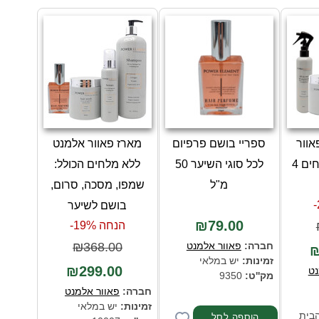
אוור
ספריי בושם פרפיום
מארז פאוור אלמנט
אלמנט ללא מלחים 4
לכל סוגי השיער 50
ללא מלחים הכולל:
מ"ל
שמפו, מסכה, סרום,
בושם לשיער
₪79.00
הנחה 19%-
חברה:
פאוור אלמנט
₪368.00
₪
זמינות:
יש במלאי
₪299.00
נט
מק''ט:
9350
חברה:
פאוור אלמנט
זמינות:
יש במלאי
הבית