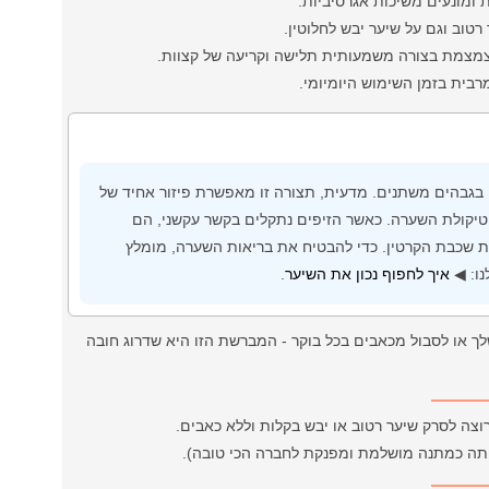
 ומונעים משיכות אגרסיביות.
טוב וגם על שיער יבש לחלוטין.
מצמת בצורה משמעותית תלישה וקריעה של קצוות.
רבית בזמן השימוש היומיומי.
בגבהים משתנים. מדעית, תצורה זו מאפשרת פיזור אחיד של
קוטיקולת השערה. כאשר הזיפים נתקלים בקשר עקשני, הם
ת שכבת הקרטין. כדי להבטיח את בריאות השערה, מומלץ
נו: ◀
איך לחפוף נכון את השיער
.
 או לסבול מכאבים בכל בוקר - המברשת הזו היא שדרוג חובה
רוצה לסרק שיער רטוב או יבש בקלות וללא כאבים.
אותה כמתנה מושלמת ומפנקת לחברה הכי טובה).